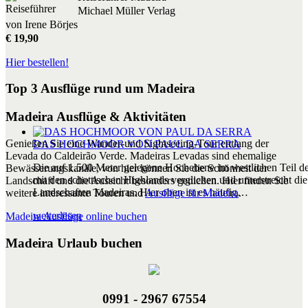
Michael Müller Verlag
von Irene Börjes
€ 19,90
Hier bestellen!
Top 3 Ausflüge rund um Madeira
Madeira Ausflüge & Aktivitäten
Genießen Sie eine Wander-und Sightseeing-Tour entlang der
DAS HOCHMOOR VON PAUL DA SERRA
Levada do Caldeirão Verde. Madeiras Levadas sind ehemalige
Die auf 1.500 Meter gelegene Hochebene im westlichen Teil der
Bewässerungskanäle, von hier können Sie die Schönheit der
mit den schottischen Highlands verglichen und unterstreicht die 
Landschaft und die Aussicht besonders genießen. Hier finden Sie
Landschaften Madeiras. Hier oben ist es häufig…
weitere interessante Touren und
Ausflüge für Madeira
.
weiterlesen
Madeira Ausflüge online buchen
Madeira Urlaub buchen
0991 - 2967 67554