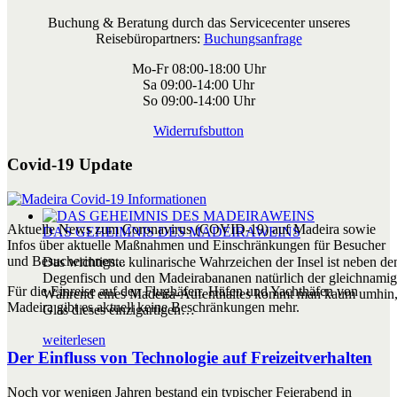
Buchung & Beratung durch das Servicecenter unseres
Reisebüropartners:
Buchungsanfrage
Mo-Fr 08:00-18:00 Uhr
Sa 09:00-14:00 Uhr
So 09:00-14:00 Uhr
Widerrufsbutton
Covid-19 Update
Aktuelle News zum Coronavirus (COVID-19) auf Madeira sowie
DAS GEHEIMNIS DES MADEIRAWEINS
Infos über aktuelle Maßnahmen und Einschränkungen für Besucher
und Besucherinnen...
Das wichtigste kulinarische Wahrzeichen der Insel ist neben 
Degenfisch und den Madeirabananen natürlich der gleichnami
Für die Einreise auf den Flughäfen, Häfen und Yachthäfen von
Während eines Madeira-Aufenthaltes kommt man kaum umhin,
Madeira gibt es aktuell keine Beschränkungen mehr.
Glas dieses einzigartigen…
weiterlesen
Der Einfluss von Technologie auf Freizeitverhalten
Noch vor wenigen Jahren bestand ein typischer Feierabend in