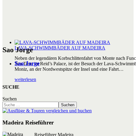
LAVA-SCHWIMMBÄDER AUF MADEIRA
Sao Jorge
Neben der legendären Korbschlittenfahrt von Monte nach Func
Sao Jorge
Tea-Time im Reid’s Palace, ist der Besuch der Lava-Schwimmb
Moniz, an der Nordwestspitze der Insel und eine Fahrt…
weiterlesen
SUCHE
Suchen
Suchen
Madeira Reiseführer
Reiseführer Madeira