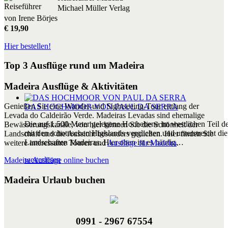
Michael Müller Verlag
von Irene Börjes
€ 19,90
Hier bestellen!
Top 3 Ausflüge rund um Madeira
Madeira Ausflüge & Aktivitäten
Genießen Sie eine Wander-und Sightseeing-Tour entlang der
DAS HOCHMOOR VON PAUL DA SERRA
Levada do Caldeirão Verde. Madeiras Levadas sind ehemalige
Die auf 1.500 Meter gelegene Hochebene im westlichen Teil der
Bewässerungskanäle, von hier können Sie die Schönheit der
mit den schottischen Highlands verglichen und unterstreicht die 
Landschaft und die Aussicht besonders genießen. Hier finden Sie
Landschaften Madeiras. Hier oben ist es häufig…
weitere interessante Touren und
Ausflüge für Madeira
.
weiterlesen
Madeira Ausflüge online buchen
Madeira Urlaub buchen
0991 - 2967 67554