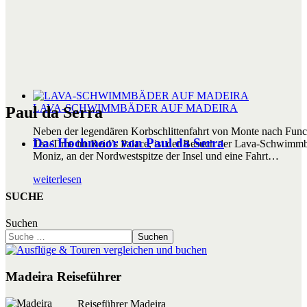
LAVA-SCHWIMMBÄDER AUF MADEIRA
Paul da Serra
Neben der legendären Korbschlittenfahrt von Monte nach Func
Das Hochmoor von Paul da Serra
Tea-Time im Reid’s Palace, ist der Besuch der Lava-Schwimmb
Moniz, an der Nordwestspitze der Insel und eine Fahrt…
weiterlesen
SUCHE
Suchen
Suchen
Madeira Reiseführer
Reiseführer Madeira