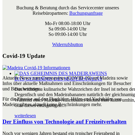
Buchung & Beratung durch das Servicecenter unseres
Reisebüropartners:
Buchungsanfrage
Mo-Fr 08:00-18:00 Uhr
Sa 09:00-14:00 Uhr
So 09:00-14:00 Uhr
Widerrufsbutton
Covid-19 Update
Aktuelle News zum Coronavirus (COVID-19) auf Madeira sowie
DAS GEHEIMNIS DES MADEIRAWEINS
Infos über aktuelle Maßnahmen und Einschränkungen für Besucher
und Besucherinnen...
Das wichtigste kulinarische Wahrzeichen der Insel ist neben 
Degenfisch und den Madeirabananen natürlich der gleichnami
Für die Einreise auf den Flughäfen, Häfen und Yachthäfen von
Während eines Madeira-Aufenthaltes kommt man kaum umhin,
Madeira gibt es aktuell keine Beschränkungen mehr.
Glas dieses einzigartigen…
weiterlesen
Der Einfluss von Technologie auf Freizeitverhalten
Noch vor wenigen Jahren bestand ein typischer Feierabend in